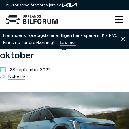
Auktoriserad återförsäljare av:
Hoppa
Hem
Nyheter
Exklusiv visning av Kia EV9 i oktober
Framtidens företagsbil är äntligen här - spana in Kia PV5.
till
Exklusiv visning av Kia EV9 i
Finns nu för provkörning!
Läs mer
innehåll
oktober
28 september 2023
Nyheter