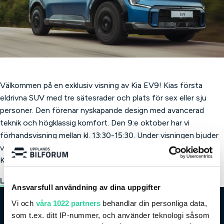
Välkommen på en exklusiv visning av Kia EV9! Kias första
eldrivna SUV med tre sätesrader och plats för sex eller sju
personer. Den förenar nyskapande design med avancerad
teknik och högklassig komfort. Den 9:e oktober har vi
förhandsvisning mellan kl. 13:30-15:30. Under visningen bjuder
vi på fika och svarar på frågor kring bilen som alla snackar om.
Kom själv eller ta med en vän!
Läs mer om EV9:an här och se till att anmäla dig!
Ansvarsfull användning av dina uppgifter
Vi och
våra 1022 partners
behandlar din personliga data,
som t.ex. ditt IP-nummer, och använder teknologi såsom