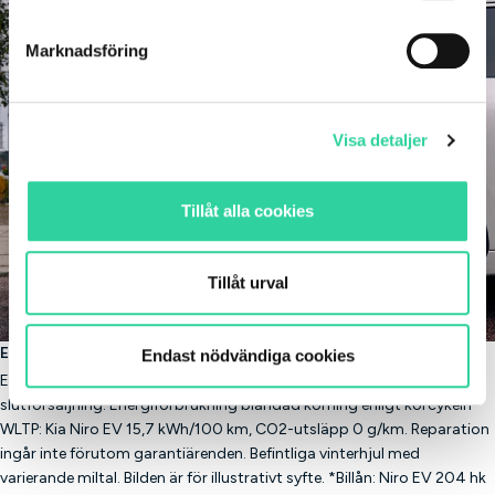
helst från cookie-förklaringen.
Marknadsföring
Vi använder enhetsidentifierare för att anpassa innehållet
och annonserna till användarna, tillhandahålla funktioner
för sociala medier och analysera vår trafik. Vi
Visa detaljer
vidarebefordrar även sådana identifierare och annan
information från din enhet till de sociala medier och
annons- och analysföretag som vi samarbetar med.
Tillåt alla cookies
Dessa kan i sin tur kombinera informationen med annan
information som du har tillhandahållit eller som de har
samlat in när du har använt deras tjänster.
Tillåt urval
Erbjudande
Endast nödvändiga cookies
Erbjudandet gäller begränsat antal bilar med reservation för
slutförsäljning. Energiförbrukning blandad körning enligt körcykeln
WLTP: Kia Niro EV 15,7 kWh/100 km, CO2-utsläpp 0 g/km. Reparation
ingår inte förutom garantiärenden. Befintliga vinterhjul med
varierande miltal. Bilden är för illustrativt syfte. *Billån: Niro EV 204 hk