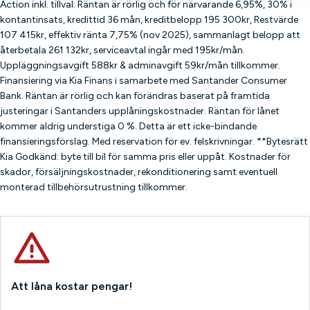
Action inkl. tillval: Räntan är rörlig och för närvarande 6,95%, 30% i
kontantinsats, kredittid 36 mån, kreditbelopp 195 300kr, Restvärde
107 415kr, effektiv ränta 7,75% (nov 2025), sammanlagt belopp att
återbetala 261 132kr, serviceavtal ingår med 195kr/mån.
Uppläggningsavgift 588kr & adminavgift 59kr/mån tillkommer.
Finansiering via Kia Finans i samarbete med Santander Consumer
Bank. Räntan är rörlig och kan förändras baserat på framtida
justeringar i Santanders upplåningskostnader. Räntan för lånet
kommer aldrig understiga 0 %. Detta är ett icke-bindande
finansieringsförslag. Med reservation för ev. felskrivningar. **Bytesrätt
Kia Godkänd: byte till bil för samma pris eller uppåt. Kostnader för
skador, försäljningskostnader, rekonditionering samt eventuell
monterad tillbehörsutrustning tillkommer.
Att låna kostar pengar!