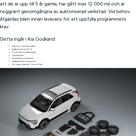
att de är upp till 5 år gamla, har gått max 12 000 mil och är
noggrant genomgångna av auktoriserad verkstad. Vid behov
åtgärdas bilen innan leverans för att uppfylla programmets
krav.
Detta ingår i Kia Godkänd:
Kontroll av över 100 punkter
Nybilsgaranti upp till 7 år
6 månaders Kia bilförsäkring
Vägassistans
Finansiering via Kia Finans
Möjlighet till Kia Serviceavtal
30 dagars bytesrätt** (max 50 mil)