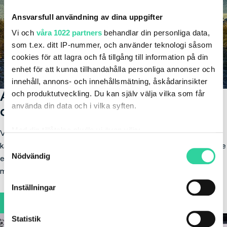
Ansvarsfull användning av dina uppgifter
Vi och
våra 1022 partners
behandlar din personliga data,
som t.ex. ditt IP-nummer, och använder teknologi såsom
cookies för att lagra och få tillgång till information på din
enhet för att kunna tillhandahålla personliga annonser och
innehåll, annons- och innehållsmätning, åskådarinsikter
Anpassa din Kia med
och produktutveckling. Du kan själv välja vilka som får
använda din data och i vilka syften.
originaltillbehör
Med din tillåtelse skulle vi även vilja:
Vill du göra bilen ännu mer personlig? Med Kia originaltillbehör
Samla in information om din geografiska plats
kan du enkelt komplettera med exempelvis dragkrok, lasthållare
Samtyckesval
Nödvändig
som kan ha en noggrannhet på upp till flera meter
eller takbox. Tillbehören kan läggas till direkt i din
Identifiera din enhet genom att aktivt skanna den
månadskostnad för ett smidigt helhetsupplägg.
för specifika kännetecken (fingeravtryck)
Inställningar
Ta reda på mer om hur dina personliga uppgifter
Se Kia Niro i lager
behandlas och ställ in dina preferenser i
detaljsektionen
.
Statistik
Du kan ändra eller dra tillbaka ditt samtycke när som