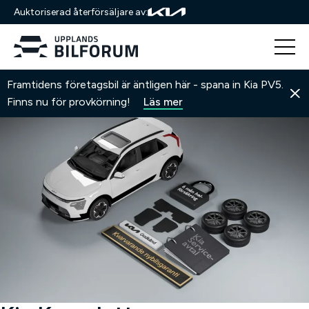
Auktoriserad återförsäljare av:
Hoppa
Hem
Kia Komplett
Framtidens företagsbil är äntligen här - spana in Kia PV5.
till
Finns nu för provkörning!
Läs mer
innehåll