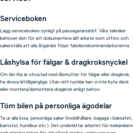
Serviceboken
Lägg serviceboken synligt på passagerarsätet. Våra tekniker
behöver den för att dokumentera allt arbete som utförs och
säkerställa att alla åtgärder följer fabriksrekommendationerna.
Låshylsa för fälgar & dragkroksnyckel
Om din Kia är utrustad med låsmutter för fälgar eller dragkrok,
ha dessa lättillgängliga. Utan rätt nycklar kan vi inte byta däck
eller montera/demontera dragkrok enligt behov.
Töm bilen på personliga ägodelar
Ta ur alla lösa, personliga saker (mobilhållare, bagage i baksätet,
barnstol, hundbur etc.). Det underlättar arbetet för mekanikern
och minskar risken för att något skadas under servicen.