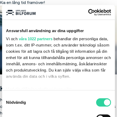
Kia en lång tid framöver!
Ansvarsfull användning av dina uppgifter
Vi och
våra 1022 partners
behandlar din personliga data,
som t.ex. ditt IP-nummer, och använder teknologi såsom
cookies för att lagra och få tillgång till information på din
enhet för att kunna tillhandahålla personliga annonser och
innehåll, annons- och innehållsmätning, åskådarinsikter
och produktutveckling. Du kan själv välja vilka som får
använda din data och i vilka syften.
Kia Serviceavtal
Med din tillåtelse skulle vi även vilja:
Samla in information om din geografiska plats
Samtyckesval
Med ett Kia Serviceavtal får du full koll på servicekostnaderna
Nödvändig
som kan ha en noggrannhet på upp till flera meter
och kan känna dig trygg med att din bil tas om hand enligt Kias
Identifiera din enhet genom att aktivt skanna den
höga standard, till ett fast pris. Genom att teckna ett
för specifika kännetecken (fingeravtryck)