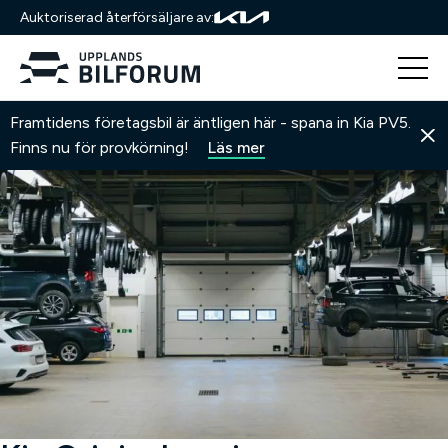
Auktoriserad återförsäljare av:
Hoppa
Hem
Verkstad
Kia Originalservice
Framtidens företagsbil är äntligen här - spana in Kia PV5.
till
Finns nu för provkörning!
Läs mer
innehåll