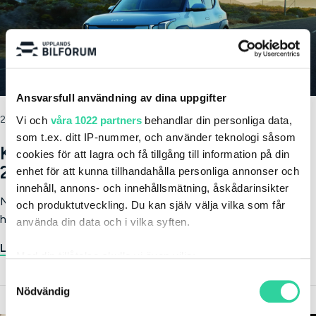
Ansvarsfull användning av dina uppgifter
21 april 2026
Vi och
våra 1022 partners
behandlar din personliga data,
som t.ex. ditt IP-nummer, och använder teknologi såsom
Kia EV2 lanseras – lanseringshelg 25–
cookies för att lagra och få tillgång till information på din
26 april!
enhet för att kunna tillhandahålla personliga annonser och
innehåll, annons- och innehållsmätning, åskådarinsikter
Nu är väntan över! Kia EV2 är äntligen här – och den här
och produktutveckling. Du kan själv välja vilka som får
helgen firar vi lanseringen hos Upplands Bilforum. Kia EV2…
använda din data och i vilka syften.
Läs nyheten
Med din tillåtelse skulle vi även vilja:
Samla in information om din geografiska plats
Samtyckesval
Nödvändig
som kan ha en noggrannhet på upp till flera meter
Identifiera din enhet genom att aktivt skanna den