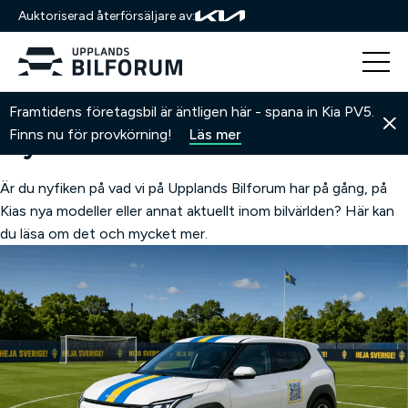
Auktoriserad återförsäljare av:
Hoppa
Hem
Nyheter
Framtidens företagsbil är äntligen här - spana in Kia PV5.
till
Nyheter
Finns nu för provkörning!
Läs mer
innehåll
Är du nyfiken på vad vi på Upplands Bilforum har på gång, på
Kias nya modeller eller annat aktuellt inom bilvärlden? Här kan
du läsa om det och mycket mer.