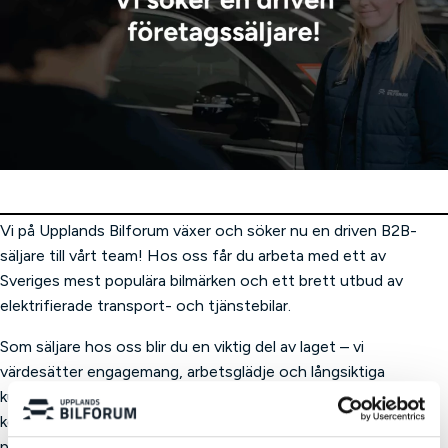
Vi på Upplands Bilforum växer och söker nu en driven B2B-
säljare till vårt team! Hos oss får du arbeta med ett av
Sveriges mest populära bilmärken och ett brett utbud av
elektrifierade transport- och tjänstebilar.
Som säljare hos oss blir du en viktig del av laget – vi
värdesätter engagemang, arbetsglädje och långsiktiga
kundrelationer. Vi erbjuder en trygg arbetsplats med erfarna
kollegor, kontinuerlig utbildning och fast lön kombinerat med
provision.