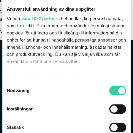
Ansvarsfull användning av dina uppgifter
Vill du vara med och driva vår försäljning framåt? Läs mer och
Vi och
våra 1022 partners
behandlar din personliga data,
ansök:
Upplands Bilforum – Lediga Jobb
som t.ex. ditt IP-nummer, och använder teknologi såsom
Vi ser fram emot att höra från dig!
cookies för att lagra och få tillgång till information på din
enhet för att kunna tillhandahålla personliga annonser och
innehåll, annons- och innehållsmätning, åskådarinsikter
och produktutveckling. Du kan själv välja vilka som får
använda din data och i vilka syften.
Med din tillåtelse skulle vi även vilja:
Stålgatan 10, 754 50 Uppsala
Samla in information om din geografiska plats
Samtyckesval
Nödvändig
som kan ha en noggrannhet på upp till flera meter
018-13 13 10
Identifiera din enhet genom att aktivt skanna den
Försäljning och ekonomi
för specifika kännetecken (fingeravtryck)
Inställningar
Ta reda på mer om hur dina personliga uppgifter
Verkstad
behandlas och ställ in dina preferenser i
detaljsektionen
.
Statistik
Du kan ändra eller dra tillbaka ditt samtycke när som
Följ oss på sociala medier: