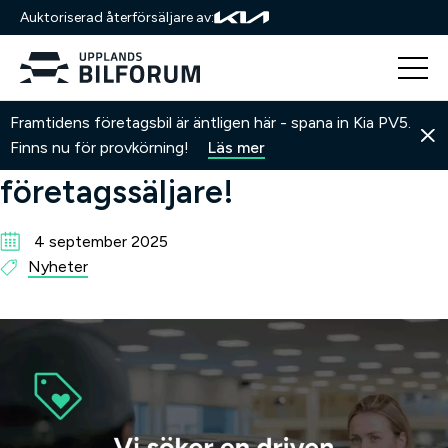
Auktoriserad återförsäljare av:
Hoppa
Hem
Nyheter
Vi söker en driven företagssäljare!
Framtidens företagsbil är äntligen här - spana in Kia PV5.
till
Vi söker en driven
Finns nu för provkörning!
Läs mer
innehåll
företagssäljare!
4 september 2025
Nyheter