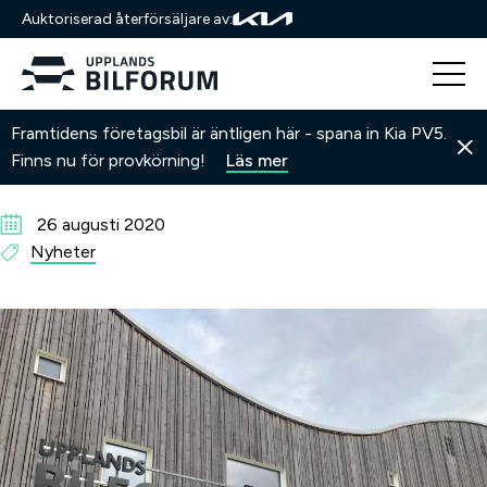
Auktoriserad återförsäljare av:
Hoppa
Hem
Nyheter
Samarbete med USIF Arena
Framtidens företagsbil är äntligen här - spana in Kia PV5.
till
Samarbete med USIF Arena
Finns nu för provkörning!
Läs mer
innehåll
26 augusti 2020
Nyheter