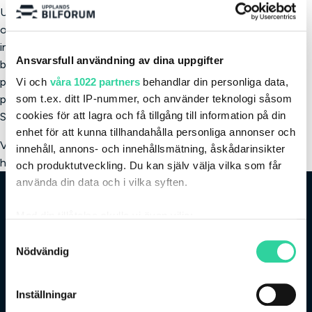
Upplands Bilforum USIF Arena har en unik och sevärd design
och innehåller fem tennisbanor inomhus, två padelbanor
inomhus, cykelsal, yogasal, gym i två plan, en multihall för t.ex.
Ansvarsfull användning av dina uppgifter
basket för 600+ åskådare, restaurang, konferens, kontor och
parkeringsplatser. Dessutom har vi tre tennisbanor och tre
Vi och
våra 1022 partners
behandlar din personliga data,
padelbanor utomhus i direkt anslutning till arenan och
som t.ex. ditt IP-nummer, och använder teknologi såsom
cookies för att lagra och få tillgång till information på din
Solvallsparken.
enhet för att kunna tillhandahålla personliga annonser och
Välkommen till Uppsalas fräschaste multihall, läs mer på
innehåll, annons- och innehållsmätning, åskådarinsikter
hemsidan
www.usif.se
.
och produktutveckling. Du kan själv välja vilka som får
använda din data och i vilka syften.
Med din tillåtelse skulle vi även vilja:
Samla in information om din geografiska plats
Samtyckesval
Nödvändig
som kan ha en noggrannhet på upp till flera meter
Identifiera din enhet genom att aktivt skanna den
Stålgatan 10, 754 50 Uppsala
för specifika kännetecken (fingeravtryck)
Inställningar
018-13 13 10
Ta reda på mer om hur dina personliga uppgifter