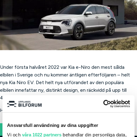
Under första halvåret 2022 var Kia e-Niro den mest sålda
elbilen i Sverige och nu kommer äntligen efterföljaren – helt
nya Kia Niro EV. Det helt nya utförandet av den populära
elbilen innefattar ny, distinkt design, en räckvidd på upp till
460 km och en mängd tekniska funktioner.
Helt nya Kia Niro finns även som hybrid och plug-in hybrid.
Ansvarsfull användning av dina uppgifter
Upptäck nya Kia Niro EV
Vi och
våra 1022 partners
behandlar din personliga data,