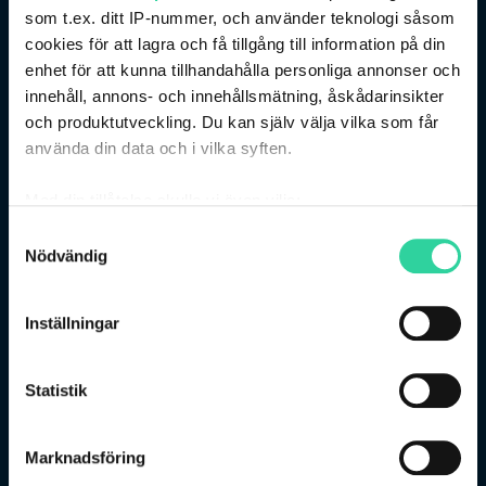
som t.ex. ditt IP-nummer, och använder teknologi såsom
cookies för att lagra och få tillgång till information på din
enhet för att kunna tillhandahålla personliga annonser och
innehåll, annons- och innehållsmätning, åskådarinsikter
och produktutveckling. Du kan själv välja vilka som får
använda din data och i vilka syften.
Stålgatan 10, 754 50 Uppsala
018-13 13 10
Med din tillåtelse skulle vi även vilja:
Samla in information om din geografiska plats
Samtyckesval
Försäljning och ekonomi
Nödvändig
som kan ha en noggrannhet på upp till flera meter
Verkstad
Identifiera din enhet genom att aktivt skanna den
för specifika kännetecken (fingeravtryck)
Inställningar
Följ oss på sociala medier:
Ta reda på mer om hur dina personliga uppgifter
behandlas och ställ in dina preferenser i
detaljsektionen
.
Statistik
Du kan ändra eller dra tillbaka ditt samtycke när som
helst från cookie-förklaringen.
Bilar
Marknadsföring
Vi använder enhetsidentifierare för att anpassa innehållet