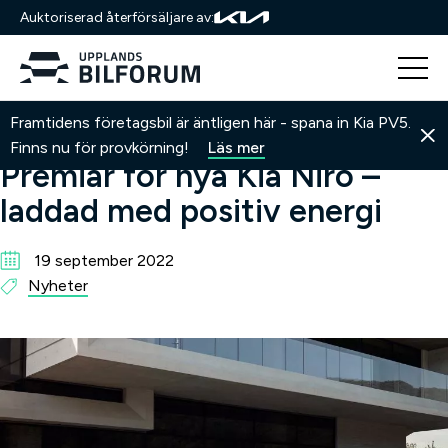
Auktoriserad återförsäljare av:
Hoppa
Hem
Nyheter
Premiär för nya Kia Niro – laddad med
Framtidens företagsbil är äntligen här - spana in Kia PV5.
till
positiv energi
Finns nu för provkörning!
Läs mer
innehåll
Premiär för nya Kia Niro –
laddad med positiv energi
19 september 2022
Nyheter