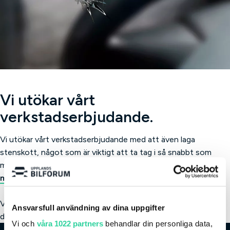
Vi utökar vårt
verkstadserbjudande.
Vi utökar vårt verkstadserbjudande med att även laga
stenskott, något som är viktigt att ta tag i så snabbt som
möjligt för att skadan inte ska bli större än nödvändigt.
Läs
mer om detta här!
Välkommen att
boka tid i vår verkstad
så hjälper vi dig med
Ansvarsfull användning av dina uppgifter
ditt stenskott, snabbt och effektivt!
Vi och
våra 1022 partners
behandlar din personliga data,