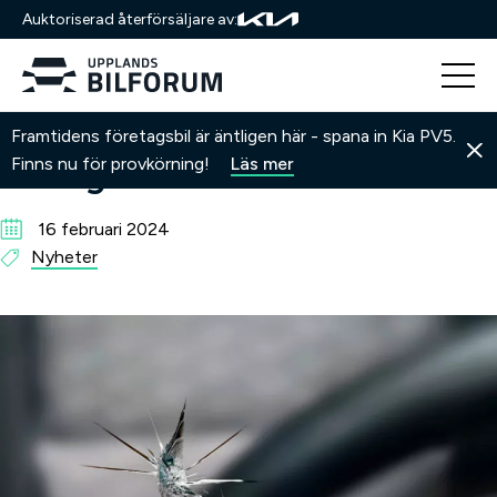
Auktoriserad återförsäljare av:
Hoppa
Hem
Nyheter
Nu lagar vi även stenskott!
Framtidens företagsbil är äntligen här - spana in Kia PV5.
till
Nu lagar vi även stenskott!
Finns nu för provkörning!
Läs mer
innehåll
16 februari 2024
Nyheter