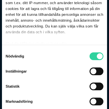
som t.ex. ditt IP-nummer, och använder teknologi såsom
cookies för att lagra och få tillgång till information på din
enhet för att kunna tillhandahålla personliga annonser och
innehåll, annons- och innehållsmätning, åskådarinsikter
och produktutveckling. Du kan själv välja vilka som får
använda din data och i vilka syften.
Stålgatan 10, 754 50 Uppsala
018-13 13 10
Med din tillåtelse skulle vi även vilja:
Försäljning och ekonomi
Samla in information om din geografiska plats
Samtyckesval
Nödvändig
som kan ha en noggrannhet på upp till flera meter
Verkstad
Identifiera din enhet genom att aktivt skanna den
för specifika kännetecken (fingeravtryck)
Inställningar
Följ oss på sociala medier:
Ta reda på mer om hur dina personliga uppgifter
behandlas och ställ in dina preferenser i
detaljsektionen
.
Statistik
Du kan ändra eller dra tillbaka ditt samtycke när som
helst från cookie-förklaringen.
Bilar
Marknadsföring
Vi använder enhetsidentifierare för att anpassa innehållet