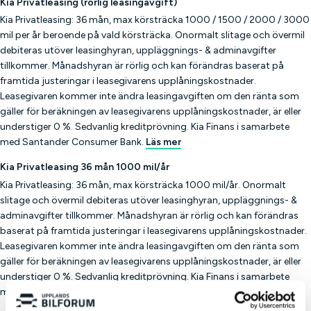
Kia Privatleasing (rörlig leasingavgift)
Kia Privatleasing: 36 mån, max körsträcka 1000 / 1500 / 2000 / 3000
mil per år beroende på vald körsträcka. Onormalt slitage och övermil
debiteras utöver leasinghyran, uppläggnings- & adminavgifter
tillkommer. Månadshyran är rörlig och kan förändras baserat på
framtida justeringar i leasegivarens upplåningskostnader.
Leasegivaren kommer inte ändra leasingavgiften om den ränta som
gäller för beräkningen av leasegivarens upplåningskostnader, är eller
understiger 0 %. Sedvanlig kreditprövning. Kia Finans i samarbete
med Santander Consumer Bank.
Läs mer
Kia Privatleasing 36 mån 1000 mil/år
Kia Privatleasing: 36 mån, max körsträcka 1000 mil/år. Onormalt
slitage och övermil debiteras utöver leasinghyran, uppläggnings- &
adminavgifter tillkommer. Månadshyran är rörlig och kan förändras
baserat på framtida justeringar i leasegivarens upplåningskostnader.
Leasegivaren kommer inte ändra leasingavgiften om den ränta som
gäller för beräkningen av leasegivarens upplåningskostnader, är eller
understiger 0 %. Sedvanlig kreditprövning. Kia Finans i samarbete
med Santander Consumer Bank.