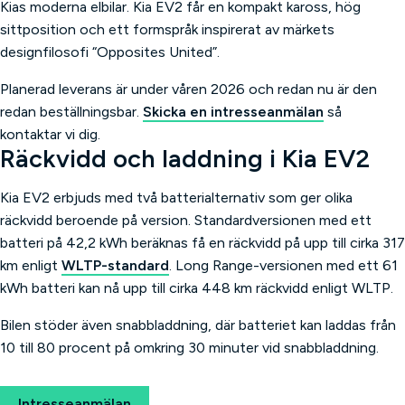
Kias moderna elbilar. Kia EV2 får en kompakt kaross, hög
sittposition och ett formspråk inspirerat av märkets
designfilosofi “Opposites United”.
Planerad leverans är under våren 2026 och redan nu är den
redan beställningsbar.
Skicka en intresseanmälan
så
kontaktar vi dig.
Räckvidd och laddning i Kia EV2
Kia EV2 erbjuds med två batterialternativ som ger olika
räckvidd beroende på version. Standardversionen med ett
batteri på 42,2 kWh beräknas få en räckvidd på upp till cirka 317
km enligt
WLTP-standard
. Long Range-versionen med ett 61
kWh batteri kan nå upp till cirka 448 km räckvidd enligt WLTP.
Bilen stöder även snabbladdning, där batteriet kan laddas från
10 till 80 procent på omkring 30 minuter vid snabbladdning.
Intresseanmälan