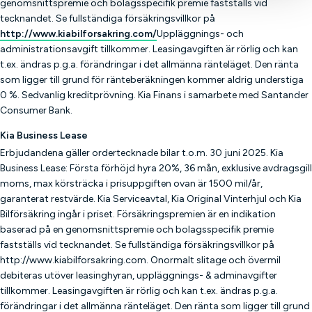
genomsnittspremie och bolagsspecifik premie fastställs vid
tecknandet. Se fullständiga försäkringsvillkor på
http://www.kiabilforsakring.com/
Uppläggnings- och
administrationsavgift tillkommer. Leasingavgiften är rörlig och kan
t.ex. ändras p.g.a. förändringar i det allmänna ränteläget. Den ränta
som ligger till grund för ränteberäkningen kommer aldrig understiga
0 %. Sedvanlig kreditprövning. Kia Finans i samarbete med Santander
Consumer Bank.
Kia Business Lease
Erbjudandena gäller ordertecknade bilar t.o.m. 30 juni 2025. Kia
Business Lease: Första förhöjd hyra 20%, 36 mån, exklusive avdragsgill
moms, max körsträcka i prisuppgiften ovan är 1500 mil/år,
garanterat restvärde. Kia Serviceavtal, Kia Original Vinterhjul och Kia
Bilförsäkring ingår i priset. Försäkringspremien är en indikation
baserad på en genomsnittspremie och bolagsspecifik premie
fastställs vid tecknandet. Se fullständiga försäkringsvillkor på
http://www.kiabilforsakring.com. Onormalt slitage och övermil
debiteras utöver leasinghyran, uppläggnings- & adminavgifter
tillkommer. Leasingavgiften är rörlig och kan t.ex. ändras p.g.a.
förändringar i det allmänna ränteläget. Den ränta som ligger till grund