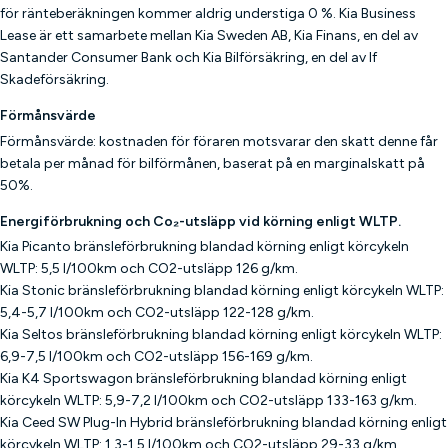
för ränteberäkningen kommer aldrig understiga 0 %. Kia Business
Lease är ett samarbete mellan Kia Sweden AB, Kia Finans, en del av
Santander Consumer Bank och Kia Bilförsäkring, en del av If
Skadeförsäkring.
Förmånsvärde
Förmånsvärde: kostnaden för föraren motsvarar den skatt denne får
betala per månad för bilförmånen, baserat på en marginalskatt på
50%.
Energiförbrukning och Co₂-utsläpp vid körning enligt WLTP.
Kia Picanto bränsleförbrukning blandad körning enligt körcykeln
WLTP: 5,5 l/100km och CO2-utsläpp 126 g/km.
Kia Stonic bränsleförbrukning blandad körning enligt körcykeln WLTP:
5,4-5,7 l/100km och CO2-utsläpp 122-128 g/km.
Kia Seltos bränsleförbrukning blandad körning enligt körcykeln WLTP:
6,9-7,5 l/100km och CO2-utsläpp 156-169 g/km.
Kia K4 Sportswagon bränsleförbrukning blandad körning enligt
körcykeln WLTP: 5,9-7,2 l/100km och CO2-utsläpp 133-163 g/km.
Kia Ceed SW Plug-In Hybrid bränsleförbrukning blandad körning enligt
körcykeln WLTP: 1,3-1,5 l/100km och CO2-utsläpp 29-33 g/km.