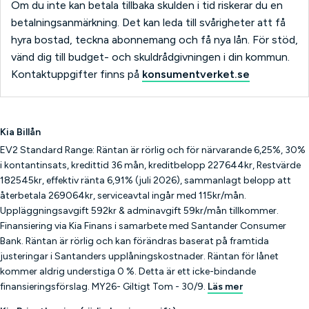
Om du inte kan betala tillbaka skulden i tid riskerar du en
betalningsanmärkning. Det kan leda till svårigheter att få
hyra bostad, teckna abonnemang och få nya lån. För stöd,
vänd dig till budget- och skuldrådgivningen i din kommun.
Kontaktuppgifter finns på
konsumentverket.se
Kia Billån
EV2 Standard Range: Räntan är rörlig och för närvarande 6,25%, 30%
i kontantinsats, kredittid 36 mån, kreditbelopp 227644kr, Restvärde
182545kr, effektiv ränta 6,91% (juli 2026), sammanlagt belopp att
återbetala 269064kr, serviceavtal ingår med 115kr/mån.
Uppläggningsavgift 592kr & adminavgift 59kr/mån tillkommer.
Finansiering via Kia Finans i samarbete med Santander Consumer
Bank. Räntan är rörlig och kan förändras baserat på framtida
justeringar i Santanders upplåningskostnader. Räntan för lånet
kommer aldrig understiga 0 %. Detta är ett icke-bindande
finansieringsförslag. MY26- Giltigt Tom - 30/9.
Läs mer