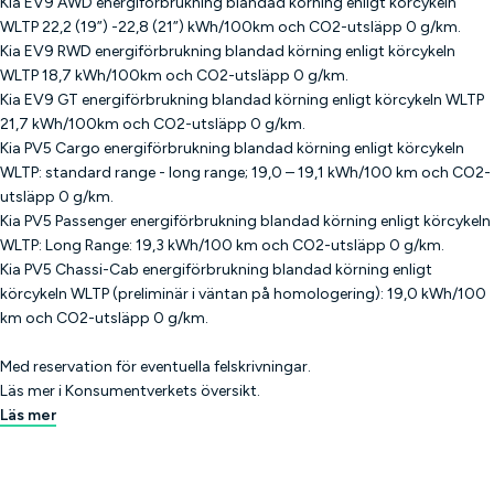
Kia EV9 AWD energiförbrukning blandad körning enligt körcykeln
WLTP 22,2 (19”) -22,8 (21”) kWh/100km och CO2-utsläpp 0 g/km.
Kia EV9 RWD energiförbrukning blandad körning enligt körcykeln
WLTP 18,7 kWh/100km och CO2-utsläpp 0 g/km.
Kia EV9 GT energiförbrukning blandad körning enligt körcykeln WLTP
21,7 kWh/100km och CO2-utsläpp 0 g/km.
Kia PV5 Cargo energiförbrukning blandad körning enligt körcykeln
WLTP: standard range - long range; 19,0 – 19,1 kWh/100 km och CO2-
utsläpp 0 g/km.
Kia PV5 Passenger energiförbrukning blandad körning enligt körcykeln
WLTP: Long Range: 19,3 kWh/100 km och CO2-utsläpp 0 g/km.
Kia PV5 Chassi-Cab energiförbrukning blandad körning enligt
körcykeln WLTP (preliminär i väntan på homologering): 19,0 kWh/100
km och CO2-utsläpp 0 g/km.
Med reservation för eventuella felskrivningar.
Läs mer i Konsumentverkets översikt.
Läs mer