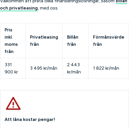
Välkommen att prata olika finansieringslösningar, såsom
billån
temperatur och körförhållanden.
tillgänglig.
och privatleasing
, med oss.
Pris
inkl.
Privatleasing
Billån
Förmånsvärde
moms
från
från
från
från
331
2 443
3 495 kr/mån
1 822 kr/mån
900 kr
kr/mån
Att låna kostar pengar!