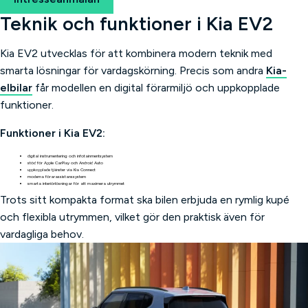
Teknik och funktioner i Kia EV2
Kia EV2 utvecklas för att kombinera modern teknik med
smarta lösningar för vardagskörning. Precis som andra
Kia-
elbilar
får modellen en digital förarmiljö och uppkopplade
funktioner.
Funktioner i Kia EV2:
digital instrumentering och infotainmentsystem
stöd för Apple CarPlay och Android Auto
uppkopplade tjänster via Kia Connect
moderna förarassistanssystem
smarta interiörlösningar för att maximera utrymmet
Trots sitt kompakta format ska bilen erbjuda en rymlig kupé
och flexibla utrymmen, vilket gör den praktisk även för
vardagliga behov.