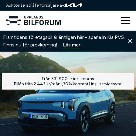
Auktoriserad återförsäljare av:
Hoppa
Hem
Kia-modeller
EV2
Framtidens företagsbil är äntligen här - spana in Kia PV5.
till
Finns nu för provkörning!
Läs mer
innehåll
Från 331 900 kr inkl. moms
Billån från 2 443 kr/mån (30% kontant) inkl. serviceavtal