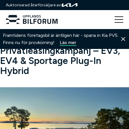
Auktoriserad återförsäljare av:
Hoppa
Hem
Kampanjer
Privatleasingkampanj – EV3, EV4 &
Framtidens företagsbil är äntligen här - spana in Kia PV5.
till
Sportage Plug-In Hybrid
Finns nu för provkörning!
Läs mer
innehåll
Privatleasingkampanj – EV3,
EV4 & Sportage Plug-In
Hybrid