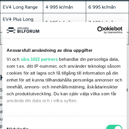
EV4 Long Range
4 995 kr/mån
6 995 kr/mån
EV4 Plus Long
5 495 kr/mån
7 495 kr/mån
Range
EV4 GT Line
6 195 kr/mån
8 195 kr/mån
Ansvarsfull användning av dina uppgifter
Vi och
våra 1022 partners
behandlar din personliga data,
som t.ex. ditt IP-nummer, och använder teknologi såsom
cookies för att lagra och få tillgång till information på din
Kia Sportage Plug-In Hybrid
enhet för att kunna tillhandahålla personliga annonser och
innehåll, annons- och innehållsmätning, åskådarinsikter
Sportage Plug-In Hybrid är en mångsidig SUV med fyrhjulsdrift
och produktutveckling. Du kan själv välja vilka som får
och en elektrisk räckvidd på upp till 65 km per laddning. Den
använda din data och i vilka syften.
erbjuder en stark och effektiv drivlina, modern teknik som
dubbla panoramaskärmar och adaptivt chassi samt gott om
Med din tillåtelse skulle vi även vilja:
utrymme för både förare och passagerare. Finns som både
Samla in information om din geografiska plats
Samtyckesval
privat- och tjänstebil och täcks av Kias 7-åriga nybilsgaranti.